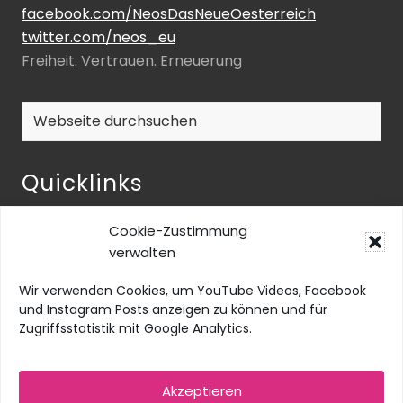
facebook.com/NeosDasNeueOesterreich
twitter.com/neos_eu
Freiheit. Vertrauen. Erneuerung
Webseite
durchsuchen
Quicklinks
NEOS-ENQUETE ZU INKLUSIVER BILDUNG
Cookie-Zustimmung
NEOS@home
verwalten
Datenschutz
Wir verwenden Cookies, um YouTube Videos, Facebook
Barrierefreiheit
und Instagram Posts anzeigen zu können und für
Zugriffsstatistik mit Google Analytics.
Impressum
Social Media Impressum
Akzeptieren
Cookie-Richtlinie (EU)