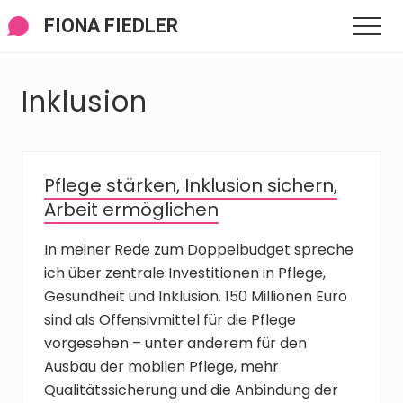
Menü
Zum
Zur
Zur
FIONA FIEDLER
Men
Inhalt
Seitenspalte
Fußzeile
springen
springen
springen
Inklusion
Pflege stärken, Inklusion sichern,
Arbeit ermöglichen
In meiner Rede zum Doppelbudget spreche
ich über zentrale Investitionen in Pflege,
Gesundheit und Inklusion. 150 Millionen Euro
sind als Offensivmittel für die Pflege
vorgesehen – unter anderem für den
Ausbau der mobilen Pflege, mehr
Qualitätssicherung und die Anbindung der