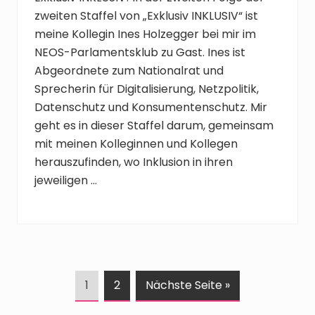
zweiten Staffel von „Exklusiv INKLUSIV“ ist
meine Kollegin Ines Holzegger bei mir im
NEOS-Parlamentsklub zu Gast. Ines ist
Abgeordnete zum Nationalrat und
Sprecherin für Digitalisierung, Netzpolitik,
Datenschutz und Konsumentenschutz. Mir
geht es in dieser Staffel darum, gemeinsam
mit meinen Kolleginnen und Kollegen
herauszufinden, wo Inklusion in ihren
jeweiligen …
S
S
a
1
2
Nächste Seite
»
e
e
u