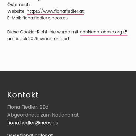
Österreich
Website:
https://www.fionafiedler.at
E-Mail:
fiona.fiedler@
neos.eu
Diese Cookie-Richtlinie wurde mit
cookiedatabase.org
am 5. Juli 2026 synchronisiert.
Footer
Kontakt
Fiona Fiedler, BEd
Abgeordnete zum Nationalrat
fiona.fiedler@neos.eu
www.fionafiedler.at