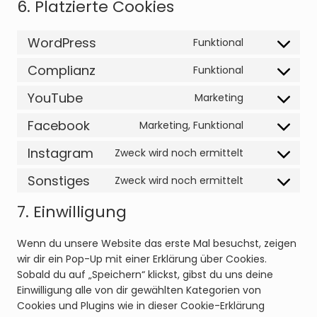
6. Platzierte Cookies
WordPress
Funktional
Consent
to
Complianz
Funktional
Consent
service
to
YouTube
wordpress
Marketing
Consent
service
to
Facebook
complianz
Marketing, Funktional
Consent
service
to
Instagram
youtube
Zweck wird noch ermittelt
Consent
service
to
Sonstiges
facebook
Zweck wird noch ermittelt
Consent
service
to
instagram
7. Einwilligung
service
sonstiges
Wenn du unsere Website das erste Mal besuchst, zeigen
wir dir ein Pop-Up mit einer Erklärung über Cookies.
Sobald du auf „Speichern“ klickst, gibst du uns deine
Einwilligung alle von dir gewählten Kategorien von
Cookies und Plugins wie in dieser Cookie-Erklärung