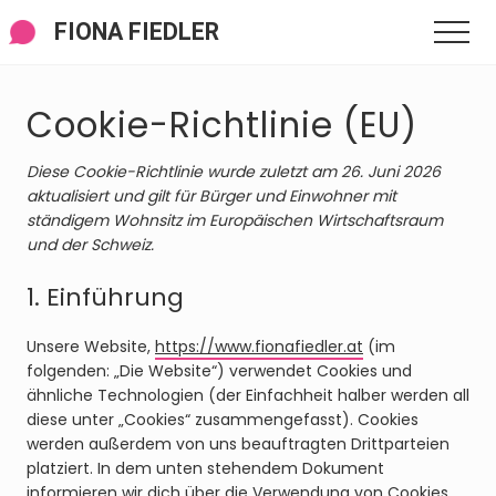
Menü
Zum
Zur
FIONA FIEDLER
Men
Inhalt
Fußzeile
springen
springen
Cookie-Richtlinie (EU)
Diese Cookie-Richtlinie wurde zuletzt am 26. Juni 2026
aktualisiert und gilt für Bürger und Einwohner mit
ständigem Wohnsitz im Europäischen Wirtschaftsraum
und der Schweiz.
1. Einführung
Unsere Website,
https://www.fionafiedler.at
(im
folgenden: „Die Website“) verwendet Cookies und
ähnliche Technologien (der Einfachheit halber werden all
diese unter „Cookies“ zusammengefasst). Cookies
werden außerdem von uns beauftragten Drittparteien
platziert. In dem unten stehendem Dokument
informieren wir dich über die Verwendung von Cookies