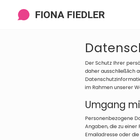
Zur
Zum
Zur
Zur
Navigation
Inhalt
Seitenspalte
Fußzeile
FIONA FIEDLER
springen
springen
springen
springen
Datensc
Der Schutz Ihrer persö
daher ausschließlich 
Datenschutzinformatio
im Rahmen unserer We
Umgang mi
Personenbezogene Date
Angaben, die zu einer
Emailadresse oder di