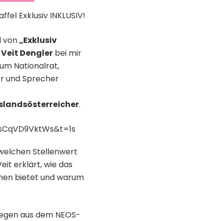
fel Exklusiv INKLUSIV!
el von
„Exklusiv
e
Veit Dengler
bei mir
um Nationalrat,
r und Sprecher
slandsösterreicher
.
=sCqVD9VktWs&t=1s
 welchen Stellenwert
it erklärt, wie das
chen bietet und warum
llegen aus dem NEOS-