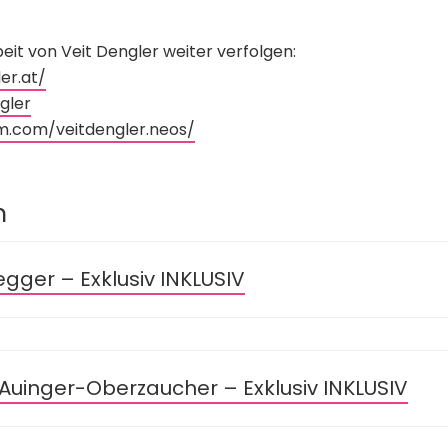
eit von Veit Dengler weiter verfolgen: ⁠
r.at/⁠
ler⁠
⁠
m.com/veitdengler.neos/
n
egger – Exklusiv INKLUSIV
 Auinger-Oberzaucher – Exklusiv INKLUSIV