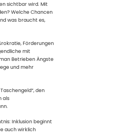
n sichtbar wird. Mit
erden? Welche Chancen
nd was braucht es,
ürokratie, Förderungen
endliche mit
e man Betrieben Ängste
wege und mehr
 Taschengeld“, den
n als
ann.
nis: Inklusion beginnt
e auch wirklich