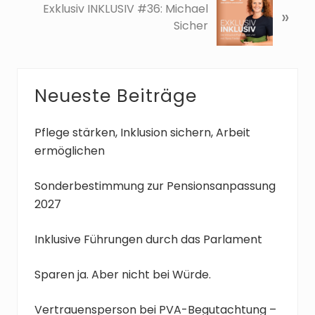
Exklusiv INKLUSIV #36: Michael
»
r
ä
Sicher
i
c
g
h
e
s
r
t
Seitenspalte
Neueste Beiträge
B
e
e
r
i
B
Pflege stärken, Inklusion sichern, Arbeit
t
e
ermöglichen
r
i
a
t
Sonderbestimmung zur Pensionsanpassung
g
r
2027
:
a
g
Inklusive Führungen durch das Parlament
:
Sparen ja. Aber nicht bei Würde.
Vertrauensperson bei PVA-Begutachtung –