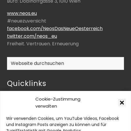
Büro: Doblhoffgasse 3, 1010 Wien
www.neos.eu
#neuezuversicht
facebook.com/NeosDasNeueOesterreich
twitter.com/neos_eu
Freiheit. Vertrauen. Erneuerung
Webseite
durchsuchen
Quicklinks
NEOS-ENQUETE ZU INKLUSIVER BILDUNG
Cookie-Zustimmung
NEOS@home
verwalten
Datenschutz
Wir verwenden Cookies, um YouTube Videos, Facebook
Barrierefreiheit
und Instagram Posts anzeigen zu können und für
Zugriffsstatistik mit Google Analytics.