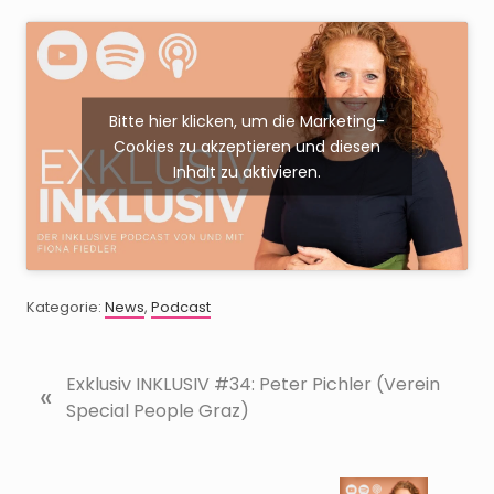
Bitte hier klicken, um die Marketing-
Cookies zu akzeptieren und diesen
Inhalt zu aktivieren.
Kategorie:
News
,
Podcast
V
Exklusiv INKLUSIV #34: Peter Pichler (Verein
«
o
Special People Graz)
r
h
e
N