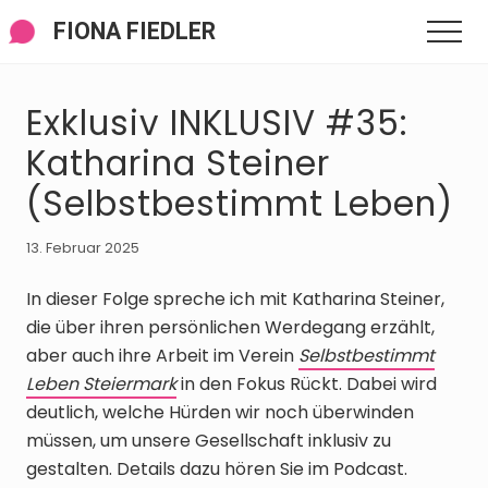
Menü
Zum
Zur
Zur
FIONA FIEDLER
Men
Inhalt
Seitenspalte
Fußzeile
springen
springen
springen
Exklusiv INKLUSIV #35:
Katharina Steiner
(Selbstbestimmt Leben)
13. Februar 2025
In dieser Folge spreche ich mit Katharina Steiner,
die über ihren persönlichen Werdegang erzählt,
aber auch ihre Arbeit im Verein
Selbstbestimmt
Leben Steiermark
in den Fokus Rückt. Dabei wird
deutlich, welche Hürden wir noch überwinden
müssen, um unsere Gesellschaft inklusiv zu
gestalten. Details dazu hören Sie im Podcast.