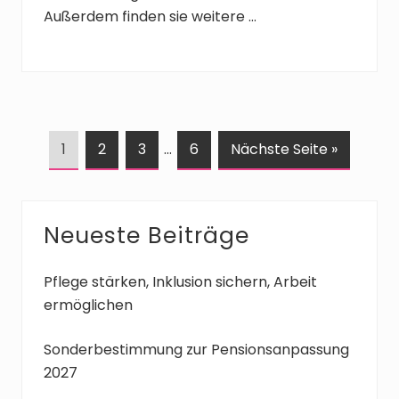
Außerdem finden sie weitere …
S
S
S
Weggelassene
S
a
1
2
3
…
6
Nächste Seite
»
e
e
e
Zwischenseiten
e
u
i
i
i
i
f
t
t
t
t
r
Seitenspalte
Neueste Beiträge
e
e
e
e
u
f
Pflege stärken, Inklusion sichern, Arbeit
e
ermöglichen
n
Sonderbestimmung zur Pensionsanpassung
2027