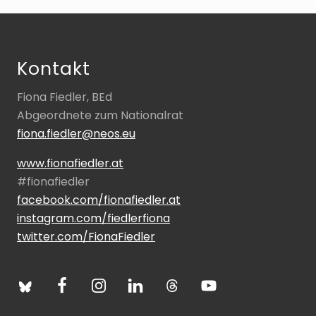
Footer
Kontakt
Fiona Fiedler, BEd
Abgeordnete zum Nationalrat
fiona.fiedler@neos.eu
www.fionafiedler.at
#fionafiedler
facebook.com/fionafiedler.at
instagram.com/fiedlerfiona
twitter.com/FionaFiedler