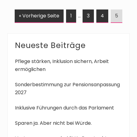
a
S
Weggelassene
S
S
S
« Vorherige Seite
1
…
3
4
5
u
e
Zwischenseiten
e
e
e
f
i
i
i
i
r
t
t
t
t
Seitenspalte
Neueste Beiträge
u
e
e
e
e
f
Pflege stärken, Inklusion sichern, Arbeit
e
ermöglichen
n
Sonderbestimmung zur Pensionsanpassung
2027
Inklusive Führungen durch das Parlament
Sparen ja. Aber nicht bei Würde.