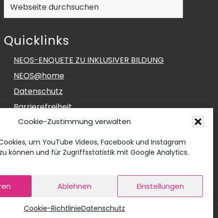
Webseite
durchsuchen
Quicklinks
NEOS-ENQUETE ZU INKLUSIVER BILDUNG
NEOS@home
Datenschutz
Barrierefreiheit
Cookie-Zustimmung verwalten
Impressum
Social Media Impressum
Cookies, um YouTube Videos, Facebook und Instagram
u können und für Zugriffsstatistik mit Google Analytics.
Cookie-Richtlinie (EU)
ren
Ablehnen
Einstellungen
Cookie-Richtlinie
Datenschutz