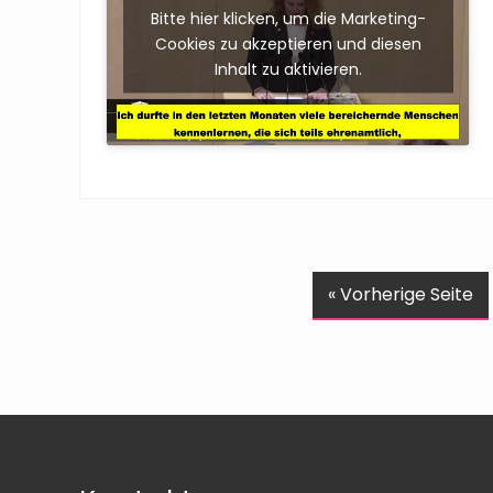
Bitte hier klicken, um die Marketing-
Cookies zu akzeptieren und diesen
Inhalt zu aktivieren.
a
« Vorherige Seite
u
f
r
u
Footer
f
e