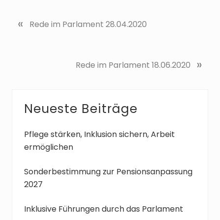
«
V
Rede im Parlament 28.04.2020
o
r
h
N
»
Rede im Parlament 18.06.2020
e
ä
r
c
i
h
g
Seitenspalte
Neueste Beiträge
s
e
t
r
e
Pflege stärken, Inklusion sichern, Arbeit
B
r
ermöglichen
e
B
i
e
Sonderbestimmung zur Pensionsanpassung
t
i
2027
r
t
a
r
Inklusive Führungen durch das Parlament
g
a