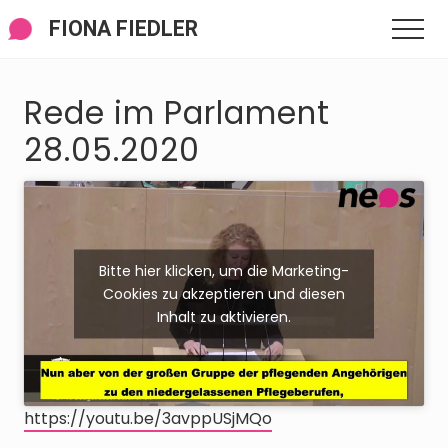
Menü
Zum
Zur
Zur
FIONA FIEDLER
Men
Inhalt
Seitenspalte
Fußzeile
springen
springen
springen
Rede im Parlament
28.05.2020
Bitte hier klicken, um die Marketing-
Cookies zu akzeptieren und diesen
Inhalt zu aktivieren.
https://youtu.be/3avppUSjMQo