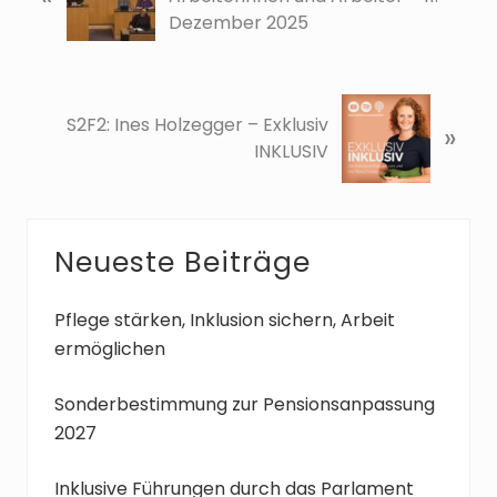
r
Dezember 2025
h
e
r
N
i
S2F2: Ines Holzegger – Exklusiv
»
ä
g
INKLUSIV
c
e
h
r
s
B
t
Seitenspalte
Neueste Beiträge
e
e
i
r
t
B
Pflege stärken, Inklusion sichern, Arbeit
r
e
ermöglichen
a
i
g
t
Sonderbestimmung zur Pensionsanpassung
:
r
2027
a
g
Inklusive Führungen durch das Parlament