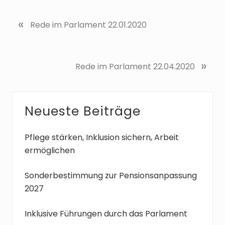
«
V
Rede im Parlament 22.01.2020
o
r
h
N
»
Rede im Parlament 22.04.2020
e
ä
r
c
i
h
g
Seitenspalte
Neueste Beiträge
s
e
t
r
e
Pflege stärken, Inklusion sichern, Arbeit
B
r
ermöglichen
e
B
i
e
Sonderbestimmung zur Pensionsanpassung
t
i
2027
r
t
a
r
Inklusive Führungen durch das Parlament
g
a