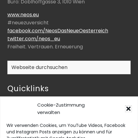
Büro: Doblhoffgasse 3, 1010 Wien
www.neos.eu
#neuezuversicht
facebook.com/NeosDasNeueOesterreich
twitter.com/neos_eu
Freiheit. Vertrauen. Erneuerung
Webseite
durchsuchen
Quicklinks
NEOS-ENQUETE ZU INKLUSIVER BILDUNG
Cookie-Zustimmung
NEOS@home
verwalten
Datenschutz
Wir verwenden Cookies, um YouTube Videos, Facebook
Barrierefreiheit
und Instagram Posts anzeigen zu können und für