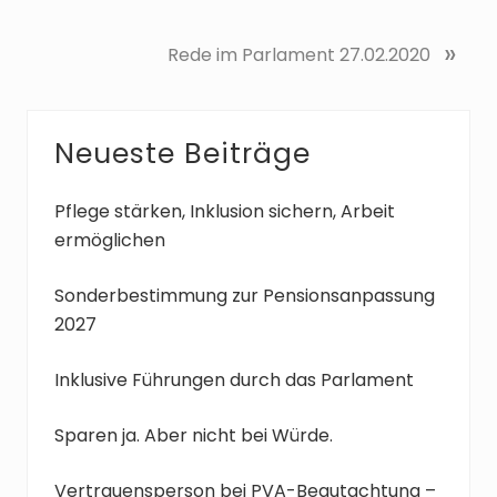
N
»
Rede im Parlament 27.02.2020
ä
c
h
Seitenspalte
Neueste Beiträge
s
t
e
Pflege stärken, Inklusion sichern, Arbeit
r
ermöglichen
B
e
Sonderbestimmung zur Pensionsanpassung
i
2027
t
r
Inklusive Führungen durch das Parlament
a
g
Sparen ja. Aber nicht bei Würde.
:
Vertrauensperson bei PVA-Begutachtung –