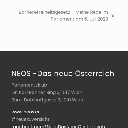
N
Barrierefreiheitsgesetz – Meine Rede im
»
ä
Parlament am 6. Juli 2023
c
h
s
t
e
r
B
NEOS -Das neue Österreich
e
i
Parlamentsklub
t
Dr. Karl Renner Ring 3, 1017 Wien
r
Büro: Doblhoffgasse 3, 1010 Wien
a
g
www.neos.eu
:
#neuezuversicht
facebook.com/NeosDasNeueOesterreich