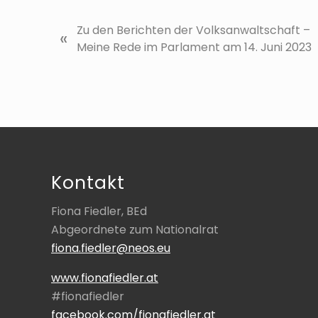
V
Zu den Berichten der Volksanwaltschaft –
«
o
Meine Rede im Parlament am 14. Juni 2023
r
h
e
r
Footer
i
g
e
Kontakt
r
B
Fiona Fiedler, BEd
e
Abgeordnete zum Nationalrat
i
fiona.fiedler@neos.eu
t
r
www.fionafiedler.at
a
#fionafiedler
g
facebook.com/fionafiedler.at