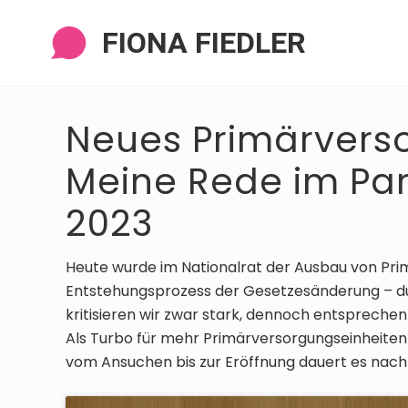
Zur
Zum
Zur
Zur
Navigation
Inhalt
Seitenspalte
Fußzeile
FIONA FIEDLER
springen
springen
springen
springen
Neues Primärvers
Meine Rede im Par
2023
Heute wurde im Nationalrat der Ausbau von Pr
Entstehungsprozess der Gesetzesänderung – du
kritisieren wir zwar stark, dennoch entspreche
Als Turbo für mehr Primärversorgungseinheiten 
vom Ansuchen bis zur Eröffnung dauert es nach w