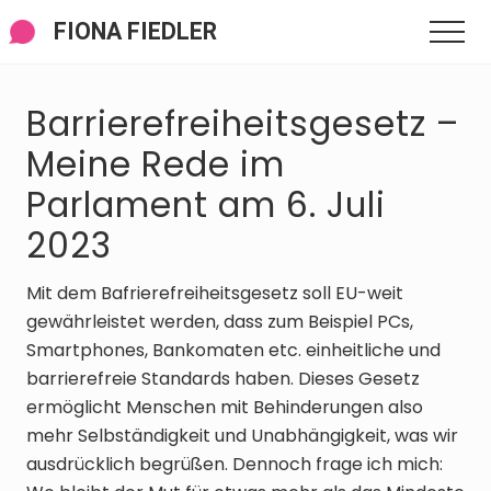
Menü
Zum
Zur
Zur
FIONA FIEDLER
Men
Inhalt
Seitenspalte
Fußzeile
springen
springen
springen
Barrierefreiheitsgesetz –
Meine Rede im
Parlament am 6. Juli
2023
Mit dem Bafrierefreiheitsgesetz soll EU-weit
gewährleistet werden, dass zum Beispiel PCs,
Smartphones, Bankomaten etc. einheitliche und
barrierefreie Standards haben. Dieses Gesetz
ermöglicht Menschen mit Behinderungen also
mehr Selbständigkeit und Unabhängigkeit, was wir
ausdrücklich begrüßen. Dennoch frage ich mich: