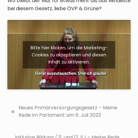
Wo bleibt der Mut für etwas mehr als das Mindeste
bei diesem Gesetz, liebe ÖVP & Grüne?
Bitte hier klicken, um die Marketing-
Cookies zu akzeptieren und diesen
Inhalt zu aktivieren.
V
Neues Primärversorgungsgesetz – Meine
«
o
Rede im Parlament am 6. Juli 2023
r
h
e
N
Inklusive Bildung / 11. und 12. SJ – Meine Rede