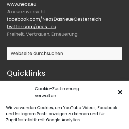
www.neos.eu
#neuezuversicht
facebook.com/NeosDasNeueOesterreich
twitter.com/neos_eu
Freiheit. Vertrauen. Erneuerung
Webseite
durchsuchen
Quicklinks
NEOS-ENQUETE ZU INKLUSIVER BILDUNG
Cookie-Zustimmung
NEOS@home
verwalten
Datenschutz
Wir verwenden Cookies, um YouTube Videos, Facebook
Barrierefreiheit
und Instagram Posts anzeigen zu können und für
Zugriffsstatistik mit Google Analytics.
Impressum