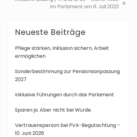
»
r
ä
im Parlament am 6. Juli 2023
i
c
g
h
e
s
Seitenspalte
Neueste Beiträge
r
t
B
e
Pflege stärken, Inklusion sichern, Arbeit
e
r
ermöglichen
i
B
t
e
Sonderbestimmung zur Pensionsanpassung
r
i
2027
a
t
g
r
:
a
Inklusive Führungen durch das Parlament
g
:
Sparen ja. Aber nicht bei Würde.
Vertrauensperson bei PVA-Begutachtung –
10. Juni 2026