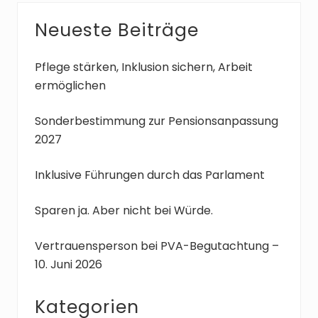
g
h
Seitenspalte
Neueste Beiträge
e
s
r
t
B
e
Pflege stärken, Inklusion sichern, Arbeit
e
r
ermöglichen
i
B
t
e
Sonderbestimmung zur Pensionsanpassung
r
i
2027
a
t
g
r
Inklusive Führungen durch das Parlament
:
a
g
Sparen ja. Aber nicht bei Würde.
:
Vertrauensperson bei PVA-Begutachtung –
10. Juni 2026
Kategorien