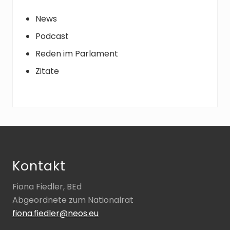
News
Podcast
Reden im Parlament
Zitate
Footer
Kontakt
Fiona Fiedler, BEd
Abgeordnete zum Nationalrat
fiona.fiedler@neos.eu