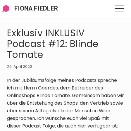
Menü
Zum
Zur
Zur
FIONA FIEDLER
Men
Inhalt
Seitenspalte
Fußzeile
springen
springen
springen
Exklusiv INKLUSIV
Podcast #12: Blinde
Tomate
26. April 2022
In der Jubiläumsfolge meines Podcasts spreche
ich mit Herrn Goerdes, dem Betreiber des
Onlineshops Blinde Tomate. Gemeinsam haben wir
über die Entstehung des Shops, den Vertrieb sowie
über seinen Alltag als blinder Mensch in Wien
gesprochen. Ich wünsche euch viel Spaß mit
dieser Podcast Folge, die auch hier verfügbar ist: