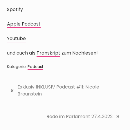
Spotify
Apple Podcast
Youtube
und auch als
Transkript
zum Nachlesen!
Kategorie:
Podcast
V
Exklusiv INKLUSIV Podcast #11: Nicole
«
o
Braunstein
r
h
e
N
»
Rede im Parlament 27.4.2022
r
ä
i
c