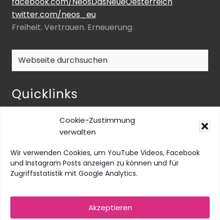
facebook.com/NeosDasNeueOesterreich
twitter.com/neos_eu
Freiheit. Vertrauen. Erneuerung
Webseite
durchsuchen
Quicklinks
NEOS-ENQUETE ZU INKLUSIVER BILDUNG
Cookie-Zustimmung
NEOS@home
verwalten
Datenschutz
Wir verwenden Cookies, um YouTube Videos, Facebook
Barrierefreiheit
und Instagram Posts anzeigen zu können und für
Zugriffsstatistik mit Google Analytics.
Impressum
Social Media Impressum
Akzeptieren
Cookie-Richtlinie (EU)