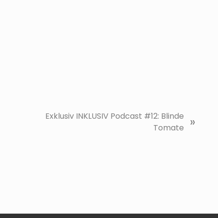
N
Exklusiv INKLUSIV Podcast #12: Blinde
»
ä
Tomate
c
h
s
t
e
r
B