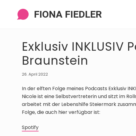
Zur
Zum
Zur
Zur
Navigation
Inhalt
Seitenspalte
Fußzeile
FIONA FIEDLER
springen
springen
springen
springen
Exklusiv INKLUSIV P
Braunstein
26. April 2022
In der elften Folge meines Podcasts Exklusiv INK
Nicole ist eine Selbstvertreterin und sitzt im Roll
arbeitet mit der Lebenshilfe Steiermark zusamm
Folge, die auch hier verfügbar ist:
Spotify