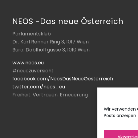
e
i
t
NEOS -Das neue Österreich
r
a
Parlamentsklub
g
Dr. Karl Renner Ring 3, 1017 Wien
:
Büro: Doblhoffgasse 3, 1010 Wien
www.neos.eu
#neuezuversicht
facebook.com/NeosDasNeueOesterreich
twitter.com/neos_eu
Freiheit. Vertrauen. Erneuerung
Wir verwenden 
Posts anzeigen z
Akzeptie