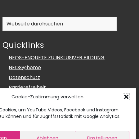
Webseite
durchsuchen
Quicklinks
NEOS-ENQUETE ZU INKLUSIVER BILDUNG
NEOS@home
Datenschutz
Barrierefreiheit
Cookie-Zustimmung verwalten
Impressum
Social Media Impressum
Cookies, um YouTube Videos, Facebook und Instagram
u können und für Zugriffsstatistik mit Google Analytics.
Cookie-Richtlinie (EU)
ren
Ablehnen
Einstellungen