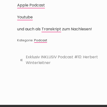
Apple Podcast
Youtube
und auch als
Transkript
zum Nachlesen!
Kategorie:
Podcast
V
Exklusiv INKLUSIV Podcast #10: Herbert
«
o
Winterleitner
r
h
e
r
i
g
e