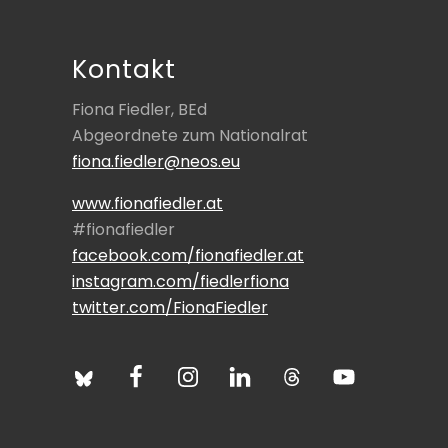
Footer
r
B
e
Kontakt
i
t
Fiona Fiedler, BEd
r
Abgeordnete zum Nationalrat
a
fiona.fiedler@neos.eu
g
:
www.fionafiedler.at
#fionafiedler
facebook.com/fionafiedler.at
instagram.com/fiedlerfiona
twitter.com/FionaFiedler