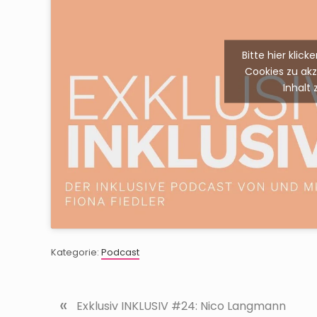
Bitte hier klic
Cookies zu ak
Inhalt 
Kategorie:
Podcast
«
V
Exklusiv INKLUSIV #24: Nico Langmann