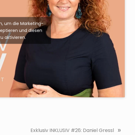
ken, um die Marketing-
zeptieren und diesen
zu aktivieren.
N
»
Exklusiv INKLUSIV #26: Daniel Gressl