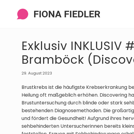
Zur
Zum
Zur
Zur
Navigation
Inhalt
Seitenspalte
Fußzeile
FIONA FIEDLER
springen
springen
springen
springen
Exklusiv INKLUSIV 
Bramböck (Discov
29. August 2023
Brustkrebs ist die häufigste Krebserkrankung b
Heilung oft maßgeblich erhöhen. Discovering ha
Brustuntersuchung durch blinde oder stark sehb
bestehenden Diagnosemethoden. Die großartige
und fördert die Gesundheit! Aufgrund ihres her
sehbehinderten Untersucherinnen bereits klein
feststellen. Frauen mit Sehbehinderungen erhal