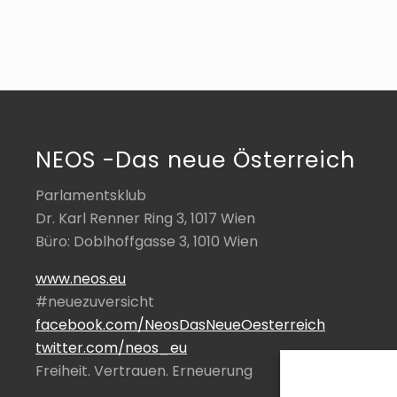
ä
c
h
s
t
e
r
B
NEOS -Das neue Österreich
e
i
Parlamentsklub
t
Dr. Karl Renner Ring 3, 1017 Wien
r
Büro: Doblhoffgasse 3, 1010 Wien
a
g
www.neos.eu
:
#neuezuversicht
facebook.com/NeosDasNeueOesterreich
twitter.com/neos_eu
Freiheit. Vertrauen. Erneuerung