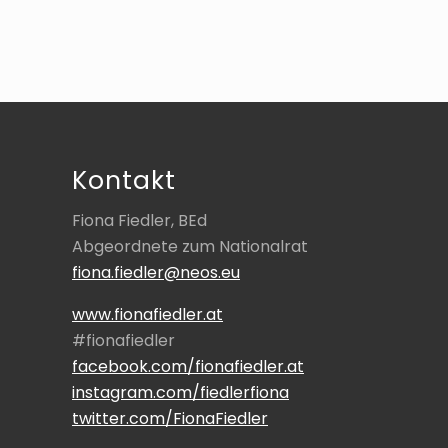
o
r
h
e
r
Footer
i
g
e
Kontakt
r
B
Fiona Fiedler, BEd
e
Abgeordnete zum Nationalrat
i
fiona.fiedler@neos.eu
t
r
www.fionafiedler.at
a
#fionafiedler
g
facebook.com/fionafiedler.at
:
instagram.com/fiedlerfiona
twitter.com/FionaFiedler