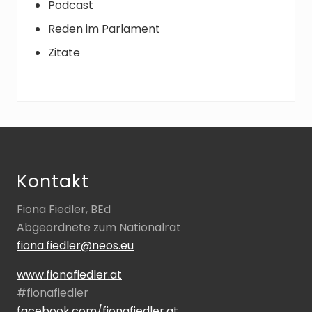
Podcast
Reden im Parlament
Zitate
Footer
Kontakt
Fiona Fiedler, BEd
Abgeordnete zum Nationalrat
fiona.fiedler@neos.eu
www.fionafiedler.at
#fionafiedler
facebook.com/fionafiedler.at