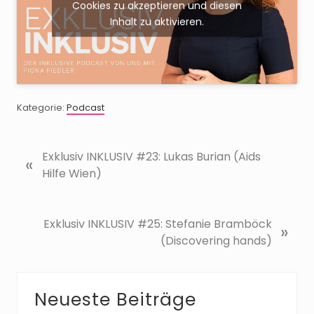
Cookies zu akzeptieren und diesen
Inhalt zu aktivieren.
Kategorie:
Podcast
V
Exklusiv INKLUSIV #23: Lukas Burian (Aids
«
o
Hilfe Wien)
r
h
e
N
Exklusiv INKLUSIV #25: Stefanie Bramböck
»
r
ä
(Discovering hands)
i
c
g
h
e
s
Seitenspalte
Neueste Beiträge
r
t