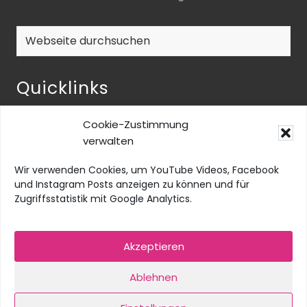
Webseite
durchsuchen
Quicklinks
NEOS-ENQUETE ZU INKLUSIVER BILDUNG
Cookie-Zustimmung
NEOS@home
verwalten
Datenschutz
Wir verwenden Cookies, um YouTube Videos, Facebook
Barrierefreiheit
und Instagram Posts anzeigen zu können und für
Zugriffsstatistik mit Google Analytics.
Impressum
Social Media Impressum
Akzeptieren
Cookie-Richtlinie (EU)
Ablehnen