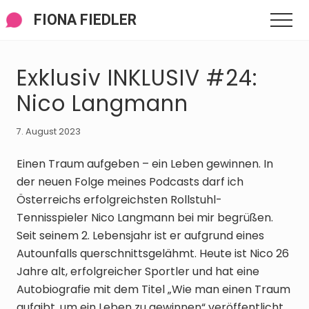
Menü
Zum
Zur
Zur
FIONA FIEDLER
Men
Inhalt
Seitenspalte
Fußzeile
springen
springen
springen
Exklusiv INKLUSIV #24:
Nico Langmann
7. August 2023
Einen Traum aufgeben – ein Leben gewinnen. In
der neuen Folge meines Podcasts darf ich
Österreichs erfolgreichsten Rollstuhl-
Tennisspieler Nico Langmann bei mir begrüßen.
Seit seinem 2. Lebensjahr ist er aufgrund eines
Autounfalls querschnittsgelähmt. Heute ist Nico 26
Jahre alt, erfolgreicher Sportler und hat eine
Autobiografie mit dem Titel „Wie man einen Traum
aufgibt, um ein Leben zu gewinnen“ veröffentlicht.