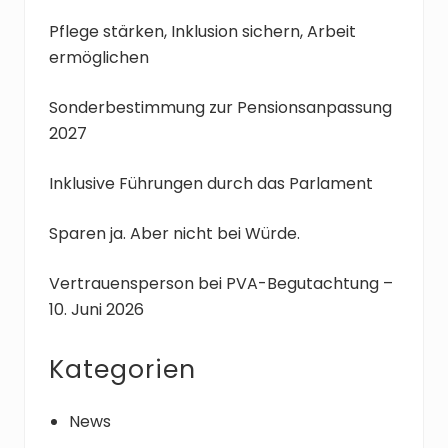
B
e
Pflege stärken, Inklusion sichern, Arbeit
e
r
ermöglichen
i
B
t
e
Sonderbestimmung zur Pensionsanpassung
r
i
2027
a
t
g
r
:
a
Inklusive Führungen durch das Parlament
g
:
Sparen ja. Aber nicht bei Würde.
Vertrauensperson bei PVA-Begutachtung –
10. Juni 2026
Kategorien
News