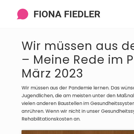
Zur
Zum
Zur
Zur
Navigation
Inhalt
Seitenspalte
Fußzeile
FIONA FIEDLER
springen
springen
springen
springen
Wir müssen aus d
– Meine Rede im 
März 2023
Wir müssen aus der Pandemie lernen. Das wünsch
Jugendlichen, die am meisten unter den Maßnahm
vielen anderen Baustellen im Gesundheitssyst
anrühren. Wenn wir nicht in unser Gesundheitssys
Rehabilitationskosten an.