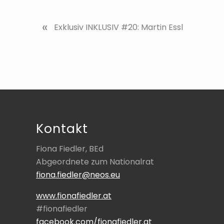
V
«
Exklusiv INKLUSIV #20: Martin Essl
o
r
h
e
r
Footer
i
g
e
Kontakt
r
B
Fiona Fiedler, BEd
e
Abgeordnete zum Nationalrat
i
fiona.fiedler@neos.eu
t
r
www.fionafiedler.at
a
#fionafiedler
g
facebook.com/fionafiedler.at