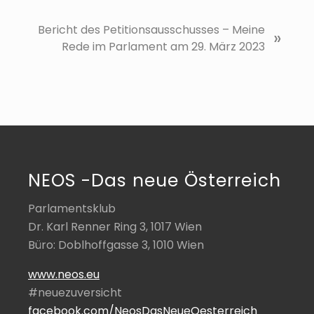
N
Bericht des Petitionsausschusses – Meine
»
ä
Rede im Parlament am 29. März 2023
c
h
s
t
e
r
B
NEOS -Das neue Österreich
e
i
Parlamentsklub
t
Dr. Karl Renner Ring 3, 1017 Wien
r
Büro: Doblhoffgasse 3, 1010 Wien
a
g
www.neos.eu
:
#neuezuversicht
facebook.com/NeosDasNeueOesterreich