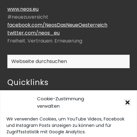
www.neos.eu
#neuezuversicht
facebook.com/NeosDasNeueOesterreich
twitter.com/neos_eu
Freiheit. Vertrauen. Erneuerung
Webseite
durchsuchen
Quicklinks
NEOS-ENQUETE ZU INKLUSIVER BILDUNG
Cookie-Zustimmung
NEOS@home
verwalten
Datenschutz
Wir verwenden Cookies, um YouTube Videos, Facebook
Barrierefreiheit
und Instagram Posts anzeigen zu können und für
Zugriffsstatistik mit Google Analytics.
Impressum