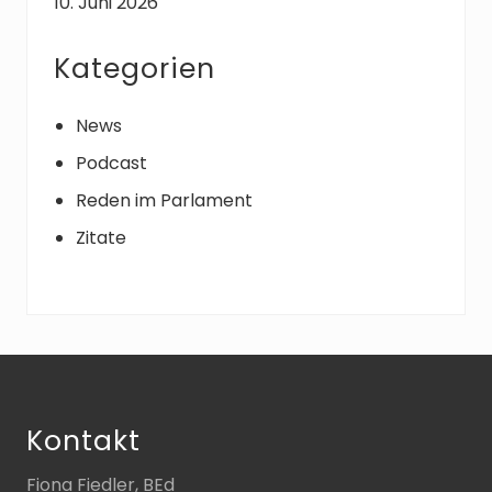
10. Juni 2026
Kategorien
News
Podcast
Reden im Parlament
Zitate
Footer
Kontakt
Fiona Fiedler, BEd