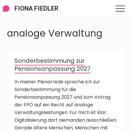
Menü
Zum
Zur
Zur
FIONA FIEDLER
Men
Inhalt
Seitenspalte
Fußzeile
springen
springen
springen
analoge Verwaltung
Sonderbestimmung zur
Pensionsanpassung 2027
In meiner Plenarrede spreche ich zur
Sonderbestimmung für die
Pensionsanpassung 2027 und zum Antrag
der FPÖ auf ein Recht auf analoge
Verwaltungsleistungen. Für mich ist klar:
Digitalisierung darf niemanden ausschließen.
Gerade ältere Menschen, Menschen mit