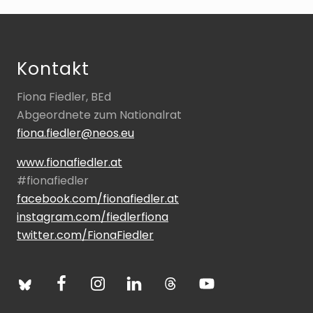
Footer
Kontakt
Fiona Fiedler, BEd
Abgeordnete zum Nationalrat
fiona.fiedler@neos.eu
www.fionafiedler.at
#fionafiedler
facebook.com/fionafiedler.at
instagram.com/fiedlerfiona
twitter.com/FionaFiedler