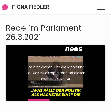
Menü
Zum
Zur
Zur
FIONA FIEDLER
Men
Inhalt
Seitenspalte
Fußzeile
springen
springen
springen
Rede im Parlament
26.3.2021
Bitte hier klicken, um die Marketing-
Cookies zu akzeptieren und diesen
Inhalt zu aktivieren.