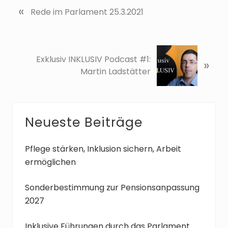
«
V
Rede im Parlament 25.3.2021
o
r
h
N
e
Exklusiv INKLUSIV Podcast #1:
»
ä
r
Martin Ladstätter
c
i
h
g
s
e
t
r
Seitenspalte
Neueste Beiträge
e
B
r
e
B
Pflege stärken, Inklusion sichern, Arbeit
i
e
ermöglichen
t
i
r
t
Sonderbestimmung zur Pensionsanpassung
a
r
2027
g
a
:
g
Inklusive Führungen durch das Parlament