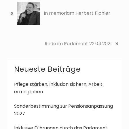
V
«
o
In memoriam Herbert Pichler
r
h
e
r
N
»
Rede im Parlament 22.04.2021
i
ä
g
c
e
h
r
Seitenspalte
Neueste Beiträge
s
B
t
e
e
Pflege stärken, Inklusion sichern, Arbeit
i
r
ermöglichen
t
B
r
e
Sonderbestimmung zur Pensionsanpassung
a
i
2027
g
t
:
r
Inklusive Führungen durch das Parlament