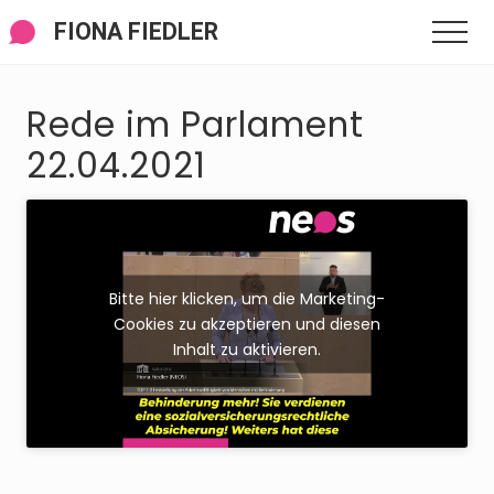
Menü
Zum
Zur
Zur
FIONA FIEDLER
Men
Inhalt
Seitenspalte
Fußzeile
springen
springen
springen
Rede im Parlament
22.04.2021
Bitte hier klicken, um die Marketing-
Cookies zu akzeptieren und diesen
Inhalt zu aktivieren.