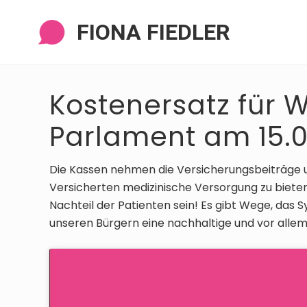
Zur
Zum
Zur
Zur
Navigation
Inhalt
Seitenspalte
Fußzeile
FIONA FIEDLER
springen
springen
springen
springen
Kostenersatz für 
Parlament am 15.
Die Kassen nehmen die Versicherungsbeiträge un
Versicherten medizinische Versorgung zu bieten
Nachteil der Patienten sein! Es gibt Wege, das
unseren Bürgern eine nachhaltige und vor allem