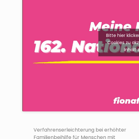
Bitte hier klic
Cookies zu ak
Inhalt 
V
Verfahrenserleichterung bei erhöhter
o
Familienbeihilfe für Menschen mit