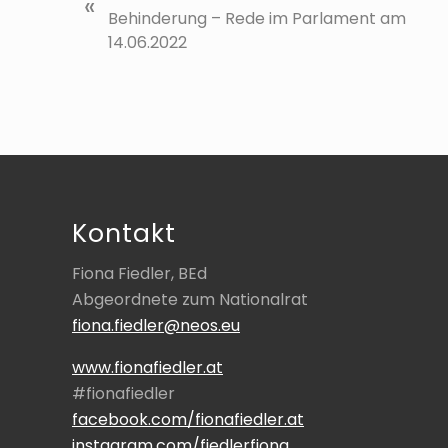
«
r
Behinderung – Rede im Parlament am
h
14.06.2022
e
r
i
g
Footer
e
r
B
Kontakt
e
i
Fiona Fiedler, BEd
t
Abgeordnete zum Nationalrat
r
fiona.fiedler@neos.eu
a
g
www.fionafiedler.at
:
#fionafiedler
facebook.com/fionafiedler.at
instagram.com/fiedlerfiona