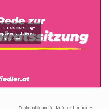
ken, um die Marketing-
zeptieren und diesen
zu aktivieren.
N
ä
Fachausbildung für Kieferorthopädie –