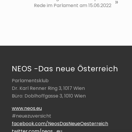
»
c
Rede im Parlament am 15.06.2022
h
s
t
e
r
B
e
i
NEOS -Das neue Österreich
t
r
Parlamentsklub
a
Dr. Karl Renner Ring 3, 1017 Wien
g
Büro: Doblhoffgasse 3, 1010 Wien
:
www.neos.eu
#neuezuversicht
facebook.com/NeosDasNeueOesterreich
twitter.com/neos_eu