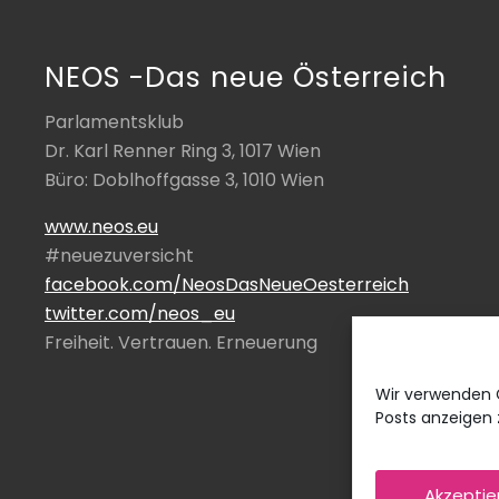
e
i
t
NEOS -Das neue Österreich
r
a
Parlamentsklub
g
Dr. Karl Renner Ring 3, 1017 Wien
:
Büro: Doblhoffgasse 3, 1010 Wien
www.neos.eu
#neuezuversicht
facebook.com/NeosDasNeueOesterreich
twitter.com/neos_eu
Freiheit. Vertrauen. Erneuerung
Wir verwenden 
Posts anzeigen z
Akzeptie