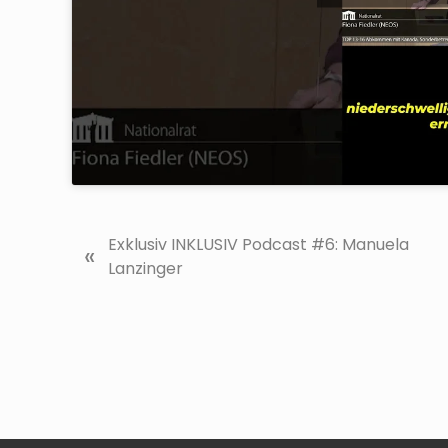
V
Exklusiv INKLUSIV Podcast #6: Manuela
«
o
Lanzinger
r
h
e
r
i
g
e