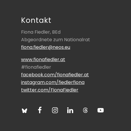
Footer
r
B
e
Kontakt
i
t
Fiona Fiedler, BEd
r
Abgeordnete zum Nationalrat
a
fiona.fiedler@neos.eu
g
www.fionafiedler.at
:
#fionafiedler
facebook.com/fionafiedler.at
instagram.com/fiedlerfiona
twitter.com/FionaFiedler