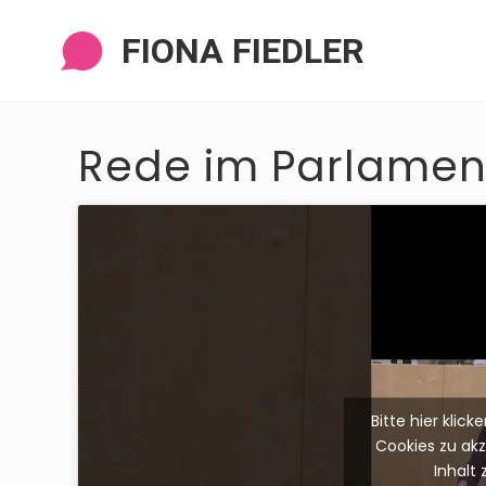
Zur
Zum
Zur
Zur
Navigation
Inhalt
Seitenspalte
Fußzeile
FIONA FIEDLER
springen
springen
springen
springen
Rede im Parlament 
Bitte hier klic
Cookies zu ak
Inhalt 