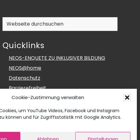
Webseite
durchsuchen
Quicklinks
NEOS-ENQUETE ZU INKLUSIVER BILDUNG
NEOS@home
Datenschutz
Barrierefreiheit
Cookie-Zustimmung verwalten
Impressum
Social Media Impressum
Cookies, um YouTube Videos, Facebook und Instagram
u können und für Zugriffsstatistik mit Google Analytics.
Cookie-Richtlinie (EU)
ren
Ablehnen
Einstellungen