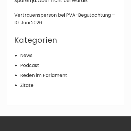
Sparen ja. Aber nicht bei Würde.
:
Vertrauensperson bei PVA-Begutachtung –
10. Juni 2026
Kategorien
News
Podcast
Reden im Parlament
Zitate
Footer