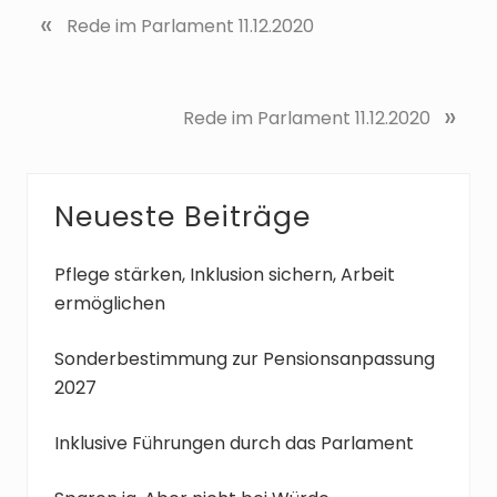
«
V
Rede im Parlament 11.12.2020
o
r
h
N
»
Rede im Parlament 11.12.2020
e
ä
r
c
i
h
g
Seitenspalte
Neueste Beiträge
s
e
t
r
e
Pflege stärken, Inklusion sichern, Arbeit
B
r
ermöglichen
e
B
i
e
Sonderbestimmung zur Pensionsanpassung
t
i
2027
r
t
a
r
Inklusive Führungen durch das Parlament
g
a
:
g