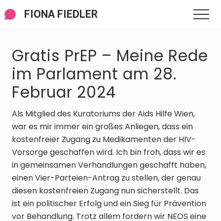
Menü
Zum
Zur
Zur
FIONA FIEDLER
Men
Inhalt
Seitenspalte
Fußzeile
springen
springen
springen
Gratis PrEP – Meine Rede
im Parlament am 28.
Februar 2024
Als Mitglied des Kuratoriums der Aids Hilfe Wien,
war es mir immer ein großes Anliegen, dass ein
kostenfreier Zugang zu Medikamenten der HIV-
Vorsorge geschaffen wird. Ich bin froh, dass wir es
in gemeinsamen Verhandlungen geschafft haben,
einen Vier-Parteien-Antrag zu stellen, der genau
diesen kostenfreien Zugang nun sicherstellt. Das
ist ein politischer Erfolg und ein Sieg für Prävention
vor Behandlung. Trotz allem fordern wir NEOS eine