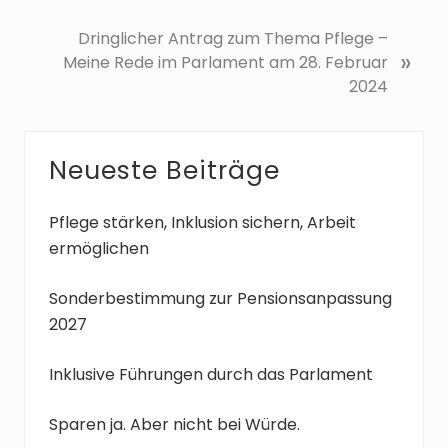
h
e
N
Dringlicher Antrag zum Thema Pflege –
»
r
ä
Meine Rede im Parlament am 28. Februar
i
c
2024
g
h
e
s
r
t
Seitenspalte
Neueste Beiträge
B
e
e
r
Pflege stärken, Inklusion sichern, Arbeit
i
B
ermöglichen
t
e
r
i
Sonderbestimmung zur Pensionsanpassung
a
t
2027
g
r
:
a
g
Inklusive Führungen durch das Parlament
:
Sparen ja. Aber nicht bei Würde.