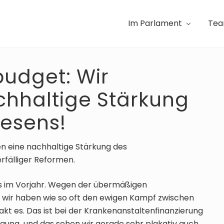
Im Parlament
Te
udget: Wir
chhaltige Stärkung
esens!
en eine nachhaltige Stärkung des
fälliger Reformen.
s im Vorjahr. Wegen der übermäßigen
r wir haben wie so oft den ewigen Kampf zwischen
t es. Das ist bei der Krankenanstaltenfinanzierung
rgung und das sehen wir gerade sehr plakativ auch