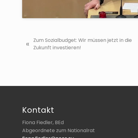
V
Zum Sozialbudget: Wir müssen jetzt in die
«
o
Zukunft investieren!
r
h
e
r
i
Footer
g
e
r
Kontakt
B
e
Fiona Fiedler, BEd
i
Abgeordnete zum Nationalrat
t