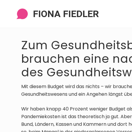
Zur
Zum
Zur
Zur
Navigation
Inhalt
Seitenspalte
Fußzeile
FIONA FIEDLER
springen
springen
springen
springen
Zum Gesundheitsb
brauchen eine na
des Gesundheitsw
Mit diesem Budget wird das nichts – wir brauch
Gesundheitswesens und ein Angehen längst über
Wir haben knapp 40 Prozent weniger Budget al
Pandemiekosten ist das theoretisch ja gut. Abe
Bund, Ländern, Kassen und Kammern und dort hak
so, beim Mangel in der niedergelassenen Verso