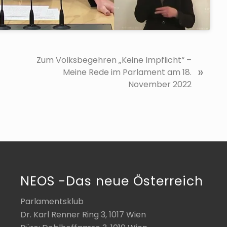
N
Zum Volksbegehren „Keine Impflicht“ –
»
ä
Meine Rede im Parlament am 18.
c
November 2022
h
s
t
e
r
B
e
NEOS -Das neue Österreich
i
t
Parlamentsklub
r
Dr. Karl Renner Ring 3, 1017 Wien
a