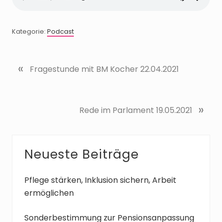
Kategorie:
Podcast
«
V
Fragestunde mit BM Kocher 22.04.2021
o
r
h
N
»
Rede im Parlament 19.05.2021
e
ä
r
c
i
h
g
Seitenspalte
Neueste Beiträge
s
e
t
r
e
Pflege stärken, Inklusion sichern, Arbeit
B
r
ermöglichen
e
B
i
e
Sonderbestimmung zur Pensionsanpassung
t