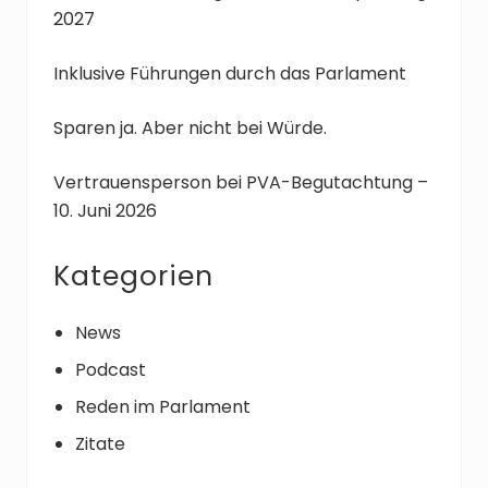
i
2027
r
t
a
r
Inklusive Führungen durch das Parlament
g
a
:
g
Sparen ja. Aber nicht bei Würde.
:
Vertrauensperson bei PVA-Begutachtung –
10. Juni 2026
Kategorien
News
Podcast
Reden im Parlament
Zitate