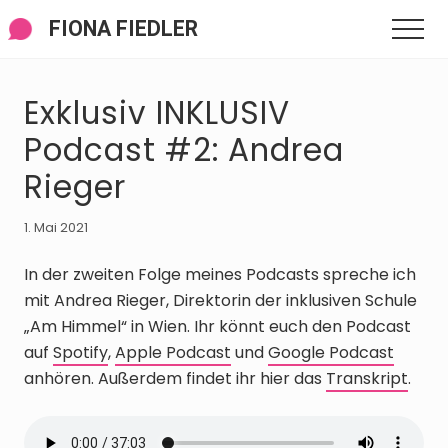
Menü
Zum
Zur
Zur
FIONA FIEDLER
Men
Inhalt
Seitenspalte
Fußzeile
springen
springen
springen
Exklusiv INKLUSIV
Podcast #2: Andrea
Rieger
1. Mai 2021
In der zweiten Folge meines Podcasts spreche ich
mit Andrea Rieger, Direktorin der inklusiven Schule
„Am Himmel“ in Wien. Ihr könnt euch den Podcast
auf
Spotify
,
Apple Podcast
und
Google Podcast
anhören. Außerdem findet ihr hier das
Transkript
.