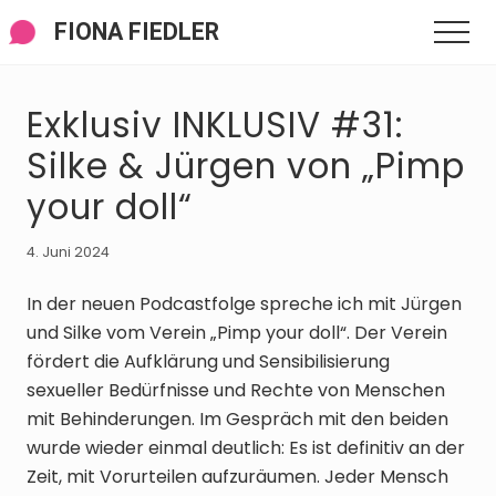
Menü
Zum
Zur
Zur
FIONA FIEDLER
Men
Inhalt
Seitenspalte
Fußzeile
springen
springen
springen
Exklusiv INKLUSIV #31:
Silke & Jürgen von „Pimp
your doll“
4. Juni 2024
In der neuen Podcastfolge spreche ich mit Jürgen
und Silke vom Verein „Pimp your doll“. Der Verein
fördert die Aufklärung und Sensibilisierung
sexueller Bedürfnisse und Rechte von Menschen
mit Behinderungen. Im Gespräch mit den beiden
wurde wieder einmal deutlich: Es ist definitiv an der
Zeit, mit Vorurteilen aufzuräumen. Jeder Mensch