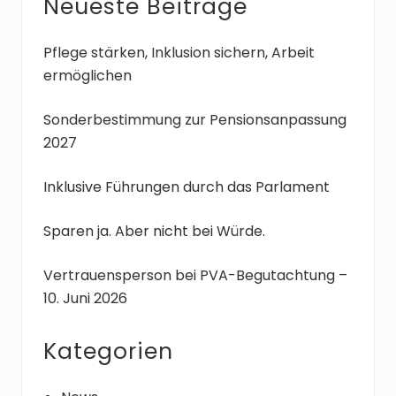
Seitenspalte
Neueste Beiträge
e
t
r
e
B
Pflege stärken, Inklusion sichern, Arbeit
r
e
ermöglichen
B
i
e
t
Sonderbestimmung zur Pensionsanpassung
i
r
2027
t
a
r
g
a
Inklusive Führungen durch das Parlament
:
g
:
Sparen ja. Aber nicht bei Würde.
Vertrauensperson bei PVA-Begutachtung –
10. Juni 2026
Kategorien