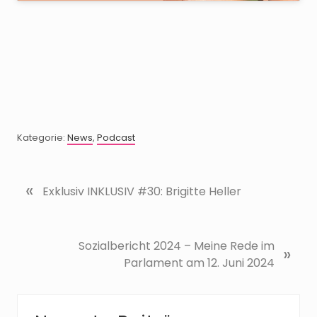
Kategorie:
News
,
Podcast
«
V
Exklusiv INKLUSIV #30: Brigitte Heller
o
r
h
N
Sozialbericht 2024 – Meine Rede im
»
e
ä
Parlament am 12. Juni 2024
r
c
i
h
g
s