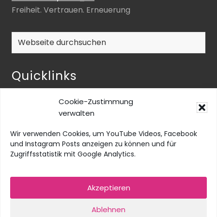
Freiheit. Vertrauen. Erneuerung
Webseite
durchsuchen
Quicklinks
NEOS-ENQUETE ZU INKLUSIVER BILDUNG
Cookie-Zustimmung
NEOS@home
verwalten
Datenschutz
Wir verwenden Cookies, um YouTube Videos, Facebook
Barrierefreiheit
und Instagram Posts anzeigen zu können und für
Zugriffsstatistik mit Google Analytics.
Impressum
Social Media Impressum
Akzeptieren
Cookie-Richtlinie (EU)
Ablehnen