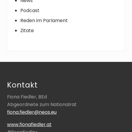
News
Podcast
Reden im Parlament
Zitate
Footer
Kontakt
Fiona Fiedler, BEd
Abgeordnete zum Nationalrat
fiona.fiedler@neos.eu
www.fionafiedler.at