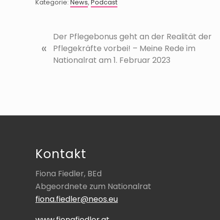
Kategorie:
News
,
Podcast
V
Der Pflegebonus geht an der Realität der
«
o
Pflegekräfte vorbei! – Meine Rede im
r
Nationalrat am 1. Februar 2023
h
e
r
i
Footer
g
e
r
Kontakt
B
e
Fiona Fiedler, BEd
i
Abgeordnete zum Nationalrat
t
fiona.fiedler@neos.eu
r
a
www.fionafiedler.at