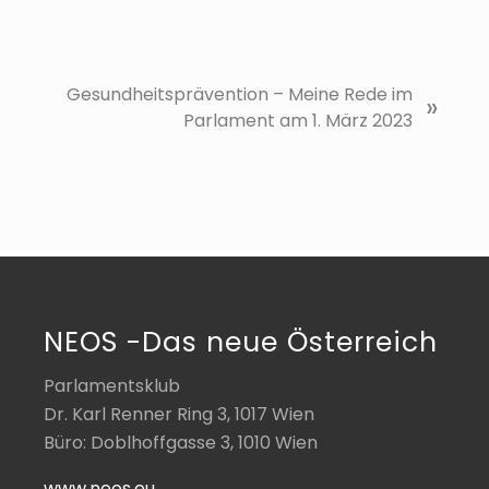
N
Gesundheitsprävention – Meine Rede im
»
ä
Parlament am 1. März 2023
c
h
s
t
e
r
B
e
NEOS -Das neue Österreich
i
t
Parlamentsklub
r
Dr. Karl Renner Ring 3, 1017 Wien
a
Büro: Doblhoffgasse 3, 1010 Wien
g
:
www.neos.eu