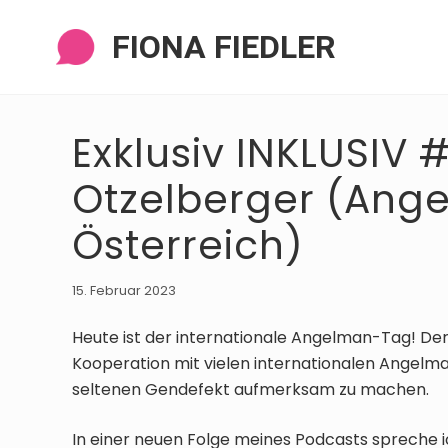
Zur
Zum
Zur
Zur
Navigation
Inhalt
Seitenspalte
Fußzeile
FIONA FIEDLER
springen
springen
springen
springen
Exklusiv INKLUSIV 
Otzelberger (Ang
Österreich)
15. Februar 2023
Heute ist der internationale Angelman-Tag! Der 
Kooperation mit vielen internationalen Angel
seltenen Gendefekt aufmerksam zu machen.
In einer neuen Folge meines Podcasts spreche i