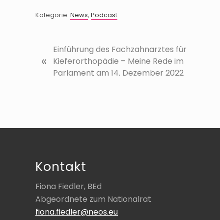
Kategorie:
News
,
Podcast
V
Einführung des Fachzahnarztes für
«
o
Kieferorthopädie – Meine Rede im
r
Parlament am 14. Dezember 2022
h
e
r
i
Footer
g
e
r
Kontakt
B
e
Fiona Fiedler, BEd
i
Abgeordnete zum Nationalrat
t
fiona.fiedler@neos.eu
r