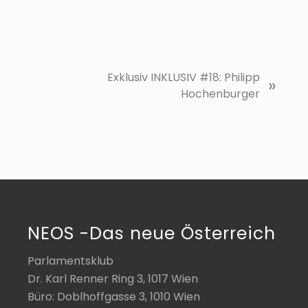
N
Exklusiv INKLUSIV #18: Philipp
»
ä
Hochenburger
c
h
s
t
e
r
B
e
NEOS -Das neue Österreich
i
t
Parlamentsklub
r
Dr. Karl Renner Ring 3, 1017 Wien
a
Büro: Doblhoffgasse 3, 1010 Wien
g