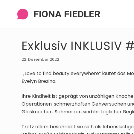
Zur
Zum
Zur
Zur
Navigation
Inhalt
Seitenspalte
Fußzeile
FIONA FIEDLER
springen
springen
springen
springen
Exklusiv INKLUSIV #
22. Dezember 2022
„Love to find beauty everywhere“ lautet das Mot
Evelyn Brezina.
Ihre Kindheit ist geprägt von unzähligen Knoc
Operationen, schmerzhaften Gehversuchen und v
Glasknochen. Schmerzen sind ihr täglicher Begl
Trotz allem beschreibt sie sich als lebenslustig