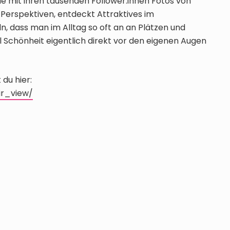
 sie mit ihren tausenden Follower:innen Fotos von
erspektiven, entdeckt Attraktives im
, dass man im Alltag so oft an an Plätzen und
el Schönheit eigentlich direkt vor den eigenen Augen
 du hier:
ir_view/