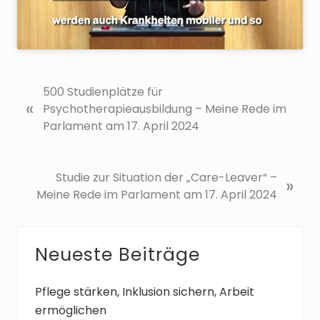
V
500 Studienplätze für
«
o
Psychotherapieausbildung – Meine Rede im
r
Parlament am 17. April 2024
h
e
r
N
Studie zur Situation der „Care-Leaver“ –
»
i
ä
Meine Rede im Parlament am 17. April 2024
g
c
e
h
r
s
Seitenspalte
Neueste Beiträge
B
t
e
e
Pflege stärken, Inklusion sichern, Arbeit
i
r
ermöglichen
t
B