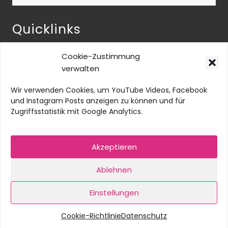
durchsuchen
Quicklinks
NEOS-ENQUETE ZU INKLUSIVER BILDUNG
Cookie-Zustimmung
NEOS@home
verwalten
Datenschutz
Wir verwenden Cookies, um YouTube Videos, Facebook
Barrierefreiheit
und Instagram Posts anzeigen zu können und für
Zugriffsstatistik mit Google Analytics.
Impressum
Social Media Impressum
Akzeptieren
Cookie-Richtlinie (EU)
Ablehnen
Einstellungen
Copyright © 2026 · Fiona Fiedler. Alle Rechte vorbehalten.
Cookie-Richtlinie
Datenschutz