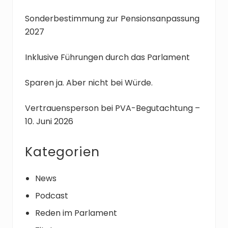
r
e
Sonderbestimmung zur Pensionsanpassung
a
i
2027
g
t
:
r
a
Inklusive Führungen durch das Parlament
g
:
Sparen ja. Aber nicht bei Würde.
Vertrauensperson bei PVA-Begutachtung –
10. Juni 2026
Kategorien
News
Podcast
Reden im Parlament