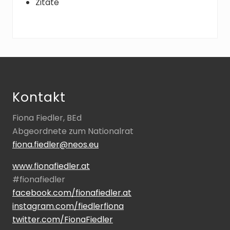
Zitate
Footer
Kontakt
Fiona Fiedler, BEd
Abgeordnete zum Nationalrat
fiona.fiedler@neos.eu
www.fionafiedler.at
#fionafiedler
facebook.com/fionafiedler.at
instagram.com/fiedlerfiona
twitter.com/FionaFiedler