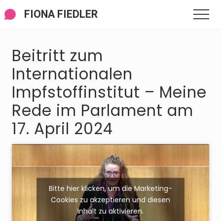
Menü
Zum
Zur
Zur
FIONA FIEDLER
Men
Inhalt
Seitenspalte
Fußzeile
springen
springen
springen
Beitritt zum
Internationalen
Impfstoffinstitut – Meine
Rede im Parlament am
17. April 2024
Bitte hier klicken, um die Marketing-
Cookies zu akzeptieren und diesen
Inhalt zu aktivieren.