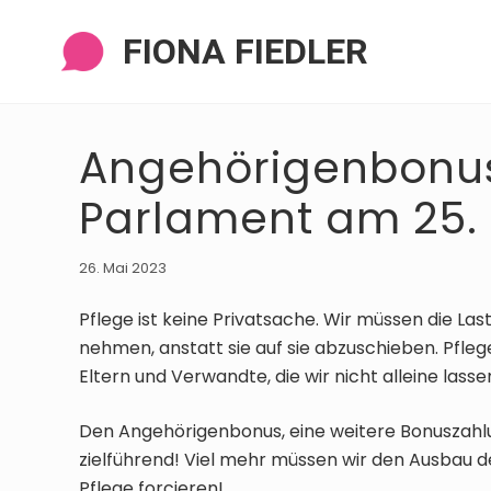
Zur
Zum
Zur
Zur
Navigation
Inhalt
Seitenspalte
Fußzeile
FIONA FIEDLER
springen
springen
springen
springen
Angehörigenbonus
Parlament am 25.
26. Mai 2023
Pflege ist keine Privatsache. Wir müssen die L
nehmen, anstatt sie auf sie abzuschieben. Pfle
Eltern und Verwandte, die wir nicht alleine lass
Den Angehörigenbonus, eine weitere Bonuszahlu
zielführend! Viel mehr müssen wir den Ausbau d
Pflege forcieren!