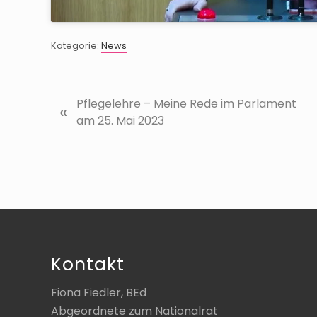
Kategorie:
News
V
Pflegelehre – Meine Rede im Parlament
«
o
am 25. Mai 2023
r
h
e
r
i
Footer
g
e
r
Kontakt
B
e
Fiona Fiedler, BEd
i
Abgeordnete zum Nationalrat
t