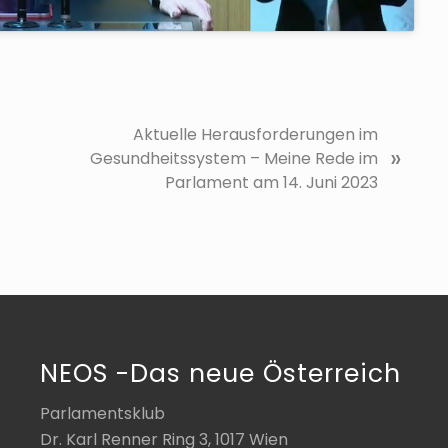
N
Aktuelle Herausforderungen im
»
ä
Gesundheitssystem – Meine Rede im
c
Parlament am 14. Juni 2023
h
s
t
e
r
B
e
NEOS -Das neue Österreich
i
t
Parlamentsklub
r
Dr. Karl Renner Ring 3, 1017 Wien
a